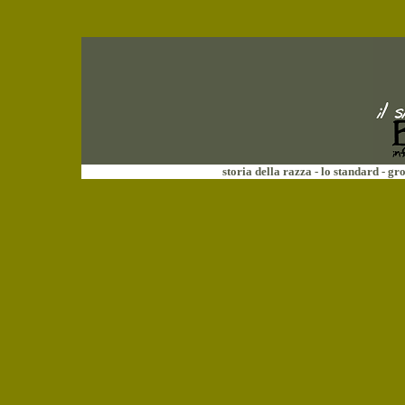
storia della razza
-
lo standard
-
gr